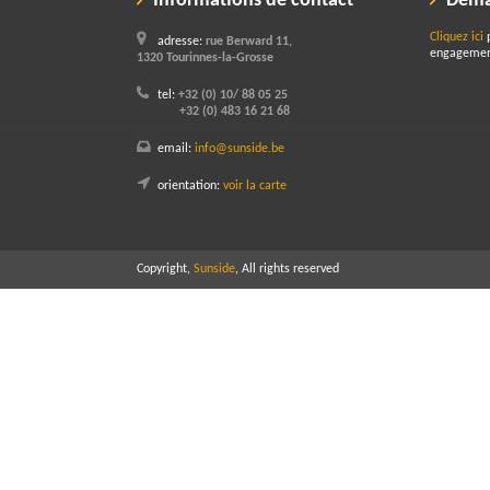
Informations de contact
Dema
Cliquez ici
p
adresse:
rue Berward 11,
engagemen
1320 Tourinnes-la-Grosse
tel:
+32 (0) 10/ 88 05 25
+32 (0) 483 16 21 68
email:
info@sunside.be
orientation:
voir la carte
Copyright,
Sunside
, All rights reserved